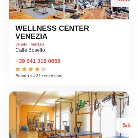
WELLNESS CENTER
VENEZIA
/
Veneto
Venezia
Calle Bosello
+39 041 318 0658





Basato su 31 recensioni
5
/5