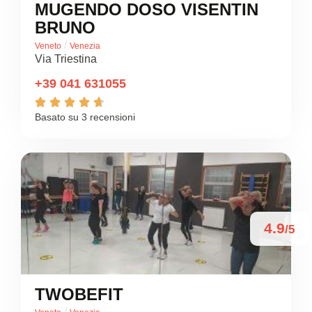
MUGENDO DOSO VISENTIN
BRUNO
/
Veneto
Venezia
Via Triestina
+39 041 631055





Basato su 3 recensioni
4.9
/5
TWOBEFIT
/