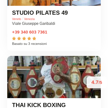
STUDIO PILATES 49
/
Veneto
Venezia
Viale Giuseppe Garibaldi
+39 340 603 7361





Basato su 3 recensioni
4.7
/5
THAI KICK BOXING