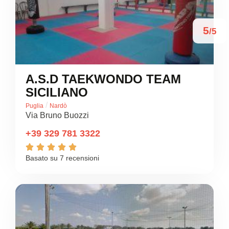
5
/5
A.S.D TAEKWONDO TEAM
SICILIANO
/
Puglia
Nardò
Via Bruno Buozzi
+39 329 781 3322





Basato su 7 recensioni