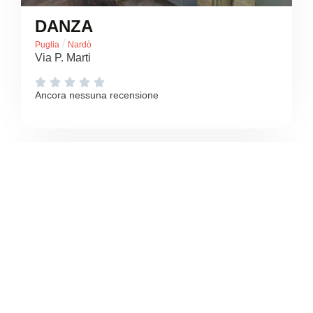
DANZA
/
Puglia
Nardò
Via P. Marti





Ancora nessuna recensione
5
/5
DIMENSIONE FITNESS
/
Puglia
Nardò