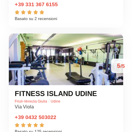
+39 331 367 6155





Basato su 2 recensioni
5
/5
FITNESS ISLAND UDINE
/
Friuli-Venezia Giulia
Udine
Via Viola
+39 0432 503022





Basato su 125 recensioni