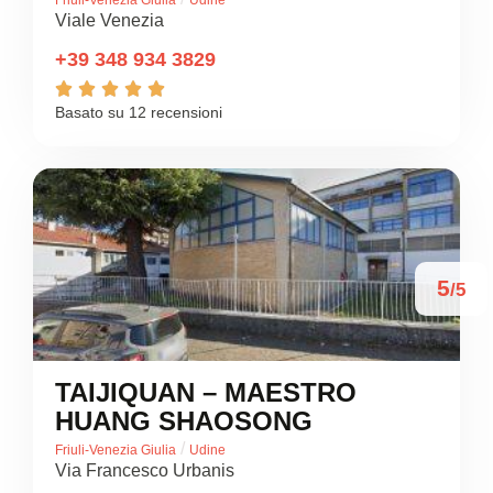
Friuli-Venezia Giulia
Udine
Viale Venezia
+39 348 934 3829





Basato su 12 recensioni
5
/5
TAIJIQUAN – MAESTRO
HUANG SHAOSONG
/
Friuli-Venezia Giulia
Udine
Via Francesco Urbanis