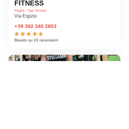
FITNESS
/
Puglia
San Severo
Via Ergizio
+39 392 340 2853





Basato su 10 recensioni
SPORT CENTER PALESTRA
PERFORMANCE
/
Puglia
San Severo