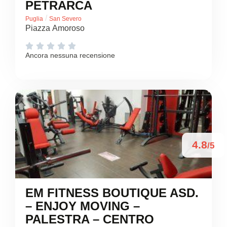
PETRARCA
/
Puglia
San Severo
Piazza Amoroso





Ancora nessuna recensione
4.8
/5
EM FITNESS BOUTIQUE ASD.
– ENJOY MOVING –
PALESTRA – CENTRO