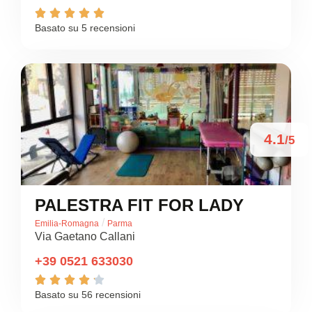





Basato su 5 recensioni
4.1
/5
PALESTRA FIT FOR LADY
/
Emilia-Romagna
Parma
Via Gaetano Callani
+39 0521 633030





Basato su 56 recensioni