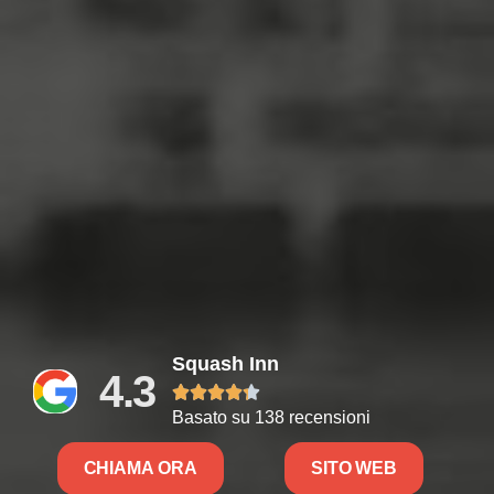
Squash Inn
4.3





Basato su 138 recensioni
CHIAMA ORA
SITO WEB