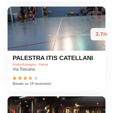
3.7
/5
PALESTRA ITIS CATELLANI
/
Emilia-Romagna
Parma
Via Toscana





Basato su 19 recensioni