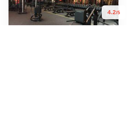
4.2
/5
PALESTRA MCFIT
/
Emilia-Romagna
Parma
Viale Antonio Fratti
+39 02 9157 3164





Basato su 154 recensioni
4.7
/5