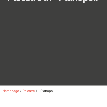
Homepage
/
Palestre
/
- Pianopoli