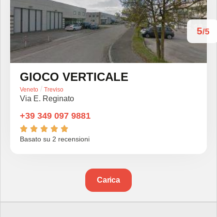
5
/5
GIOCO VERTICALE
/
Veneto
Treviso
Via E. Reginato
+39 349 097 9881





Basato su 2 recensioni
Carica