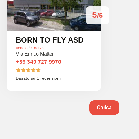
5
/5
BORN TO FLY ASD
/
Veneto
Oderzo
Via Enrico Mattei
+39 349 727 9970





Basato su 1 recensioni
Carica