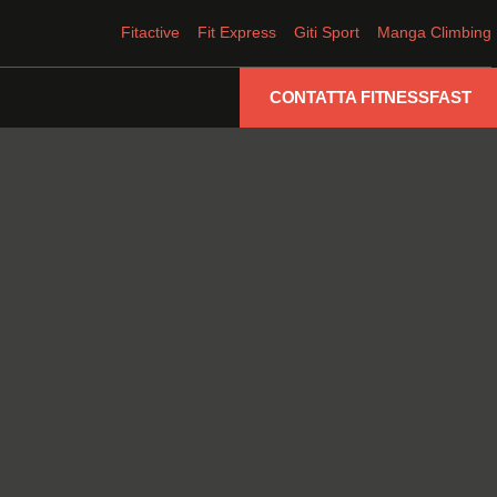
Fitactive
Fit Express
Giti Sport
Manga Climbing
CONTATTA FITNESSFAST