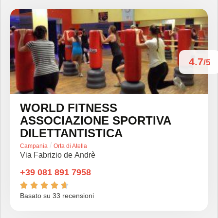
4.7
/5
WORLD FITNESS
ASSOCIAZIONE SPORTIVA
DILETTANTISTICA
/
Campania
Orta di Atella
Via Fabrizio de Andrè
+39 081 891 7958





Basato su 33 recensioni