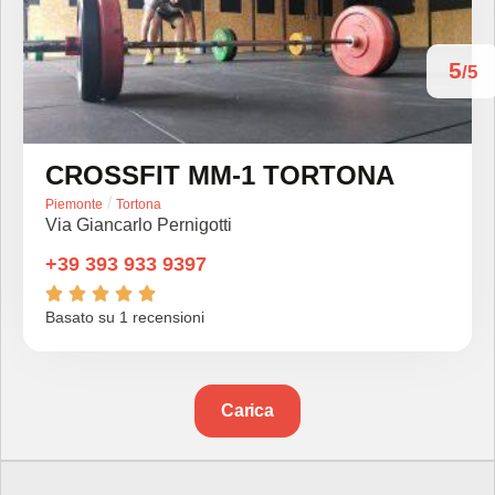
5
/5
CROSSFIT MM-1 TORTONA
/
Piemonte
Tortona
Via Giancarlo Pernigotti
+39 393 933 9397





Basato su 1 recensioni
Carica