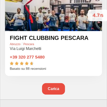
4.7
/5
FIGHT CLUBBING PESCARA
/
Abruzzo
Pescara
Via Luigi Marchetti
+39 320 277 5480





Basato su 88 recensioni
Carica