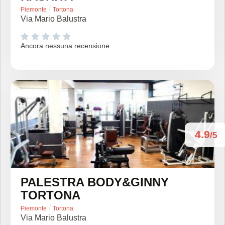
/
Piemonte
Tortona
Via Mario Balustra





Ancora nessuna recensione
4.9
/5
PALESTRA BODY&GINNY
TORTONA
/
Piemonte
Tortona
Via Mario Balustra