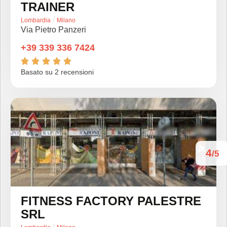
TRAINER
/
Lombardia
Milano
Via Pietro Panzeri
+39 339 336 7424





Basato su 2 recensioni
4
/5
FITNESS FACTORY PALESTRE
SRL
/