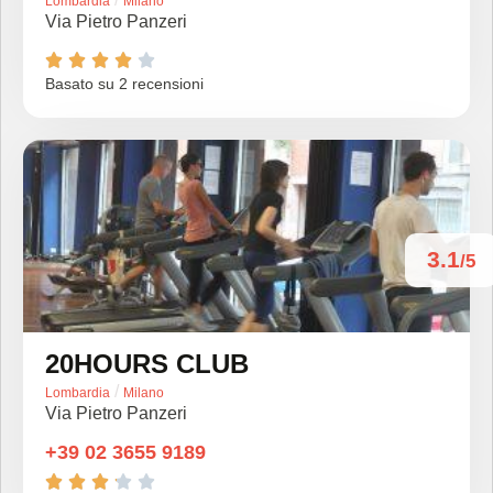
Lombardia
Milano
Via Pietro Panzeri





Basato su 2 recensioni
3.1
/5
20HOURS CLUB
/
Lombardia
Milano
Via Pietro Panzeri
+39 02 3655 9189




