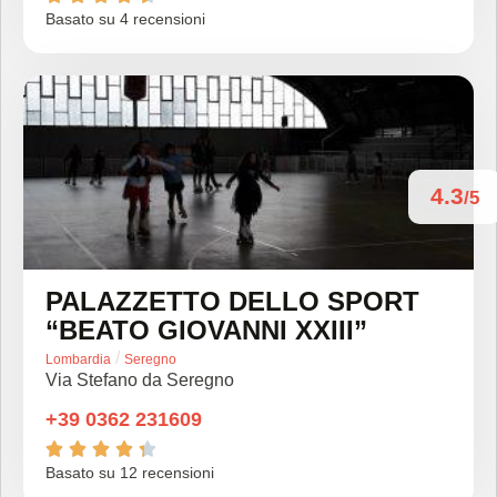
Basato su 4 recensioni
4.3
/5
PALAZZETTO DELLO SPORT
“BEATO GIOVANNI XXIII”
/
Lombardia
Seregno
Via Stefano da Seregno
+39 0362 231609





Basato su 12 recensioni