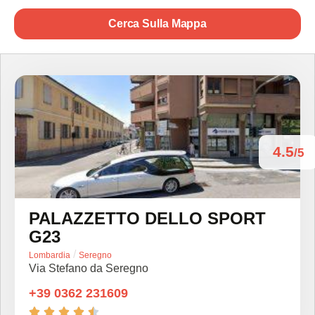
Cerca Sulla Mappa
4.5
/5
PALAZZETTO DELLO SPORT
G23
/
Lombardia
Seregno
Via Stefano da Seregno
+39 0362 231609




