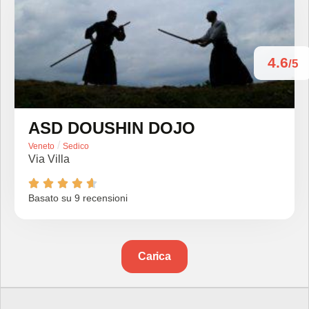
4.6
/5
ASD DOUSHIN DOJO
/
Veneto
Sedico
Via Villa





Basato su 9 recensioni
Carica