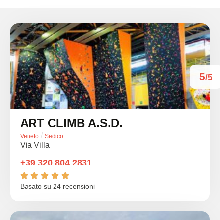
5
/5
ART CLIMB A.S.D.
/
Veneto
Sedico
Via Villa
+39 320 804 2831





Basato su 24 recensioni