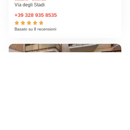
Via degli Stadi
+39 328 935 8535





Basato su 8 recensioni
4.9
/5
PALESTRA KRATOS
/
Calabria
Cosenza
Via Monte Baldo
+39 347 283 6187