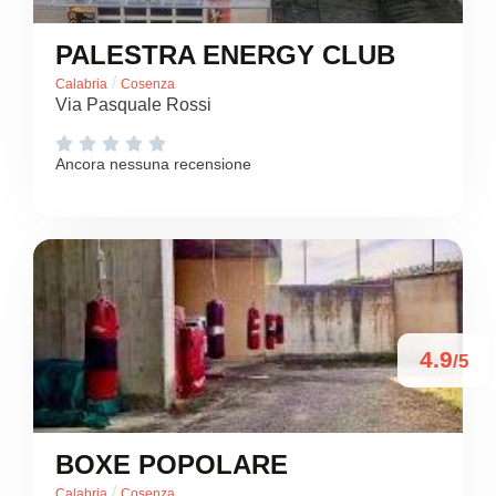
PALESTRA ENERGY CLUB
/
Calabria
Cosenza
Via Pasquale Rossi





Ancora nessuna recensione
4.9
/5
BOXE POPOLARE
/
Calabria
Cosenza