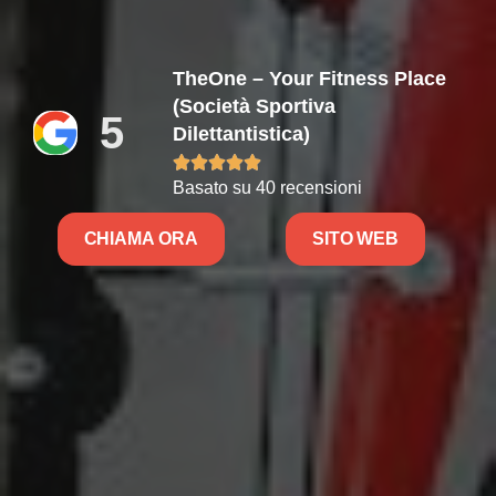
TheOne – Your Fitness Place
(Società Sportiva
5
Dilettantistica)





Basato su 40 recensioni
CHIAMA ORA
SITO WEB