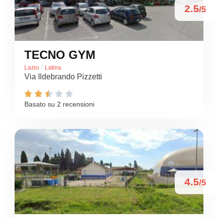
2.5
/5
TECNO GYM
/
Lazio
Latina
Via Ildebrando Pizzetti





Basato su 2 recensioni
4.5
/5