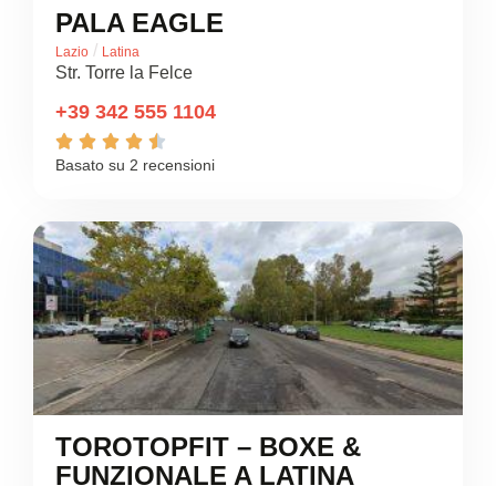
PALA EAGLE
/
Lazio
Latina
Str. Torre la Felce
+39 342 555 1104





Basato su 2 recensioni
TOROTOPFIT – BOXE &
FUNZIONALE A LATINA