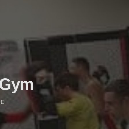
 Gym
PE