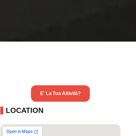
E' La Tua Attività?
LOCATION