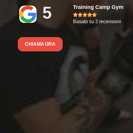
5
Training Camp Gym





Basato su 2 recensioni
CHIAMA ORA