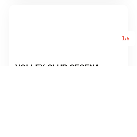
1
/5
VOLLEY CLUB CESENA
PALESTRA ITI PASCAL
/
Emilia-Romagna
Cesena
Via Derno Varo





Basato su 1 recensioni