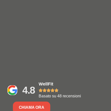
WellFit
4.8





Basato su 48 recensioni
CHIAMA ORA