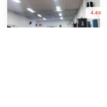
4.4
/5
TIGER LINE
/
Campania
Napoli
Via Francesco Petrarca
+39 081 575 6786





Basato su 20 recensioni
4.3
/5