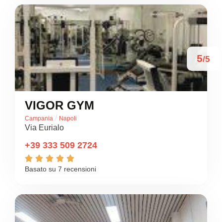
5
/5
VIGOR GYM
/
Campania
Napoli
Via Eurialo
+39 333 509 2724





Basato su 7 recensioni