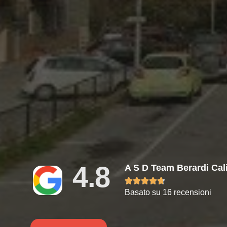
4.8
A S D Team Berardi Cal





Basato su 16 recensioni