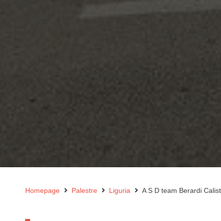
Homepage
Palestre
Liguria
A S D team Berardi Calis