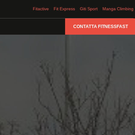
Fitactive
Fit Express
Giti Sport
Manga Climbing
CONTATTA FITNESSFAST