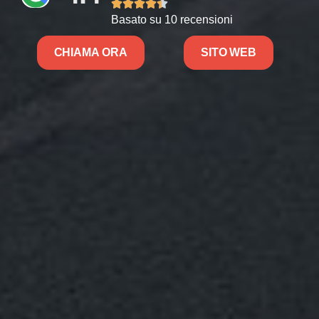





Basato su 10 recensioni
CHIAMA ORA
SITO WEB