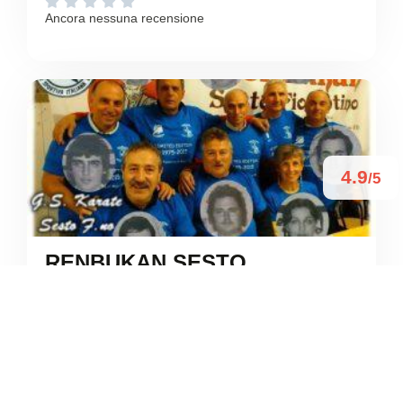





Ancora nessuna recensione
4.9
/5
RENBUKAN SESTO
FIORENTINO ASD
/
Toscana
Sesto Fiorentino
Viale Niccolò Machiavelli
+39 339 542 5705





Basato su 15 recensioni