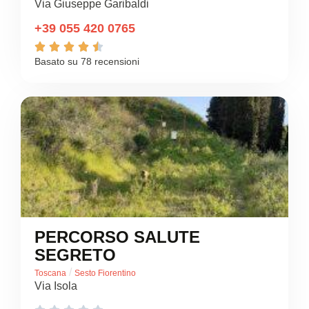
Via Giuseppe Garibaldi
+39 055 420 0765





Basato su 78 recensioni
PERCORSO SALUTE
SEGRETO
/
Toscana
Sesto Fiorentino
Via Isola