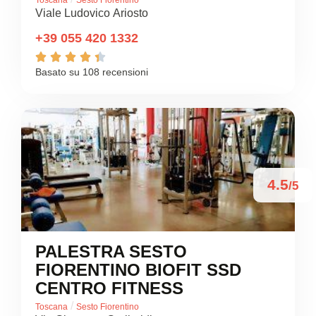
Viale Ludovico Ariosto
+39 055 420 1332





Basato su 108 recensioni
4.5
/5
PALESTRA SESTO
FIORENTINO BIOFIT SSD
CENTRO FITNESS
/
Toscana
Sesto Fiorentino