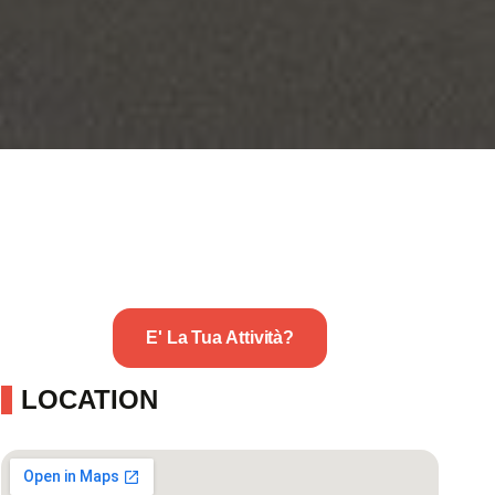
E' La Tua Attività?
LOCATION