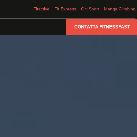
Fitactive
Fit Express
Giti Sport
Manga Climbing
CONTATTA FITNESSFAST