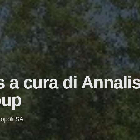
s a cura di Annal
oup
opoli SA