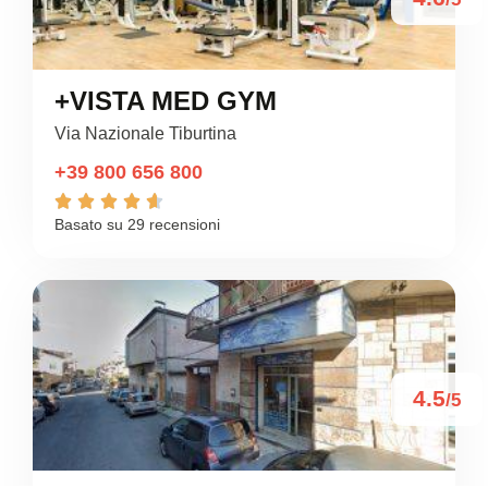
+VISTA MED GYM
Via Nazionale Tiburtina
+39 800 656 800





Basato su 29 recensioni
4.5
/5