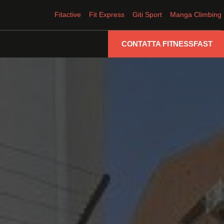
Fitactive
Fit Express
Giti Sport
Manga Climbing
CONTATTA FITNESSFAST