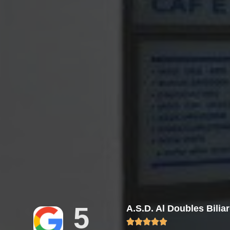
5
A.s.d. Al Doubles Biliar




