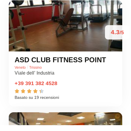
4.3
/5
ASD CLUB FITNESS POINT
/
Veneto
Trissino
Viale dell’ Industria
+39 391 382 4528





Basato su 19 recensioni