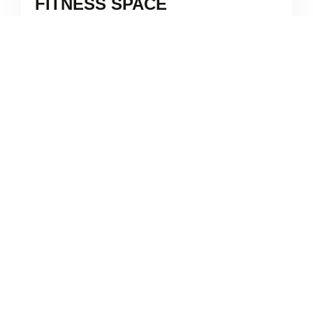
FITNESS SPACE
/
Campania
Qualiano
Via Orazio





Ancora nessuna recensione
MCFITNESS
/
Campania
Qualiano
Via Orazio