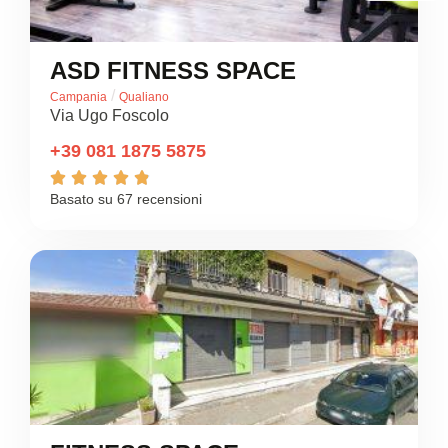
ASD FITNESS SPACE
/
Campania
Qualiano
Via Ugo Foscolo
+39 081 1875 5875





Basato su 67 recensioni