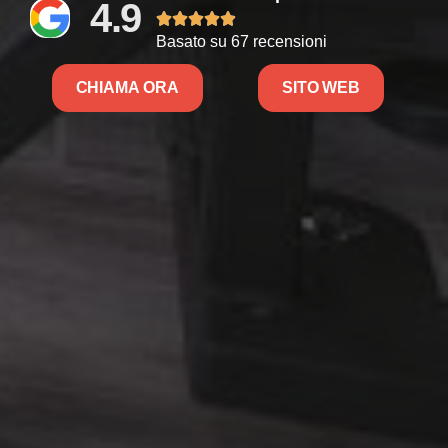
4.9





Basato su 67 recensioni
CHIAMA ORA
SITO WEB