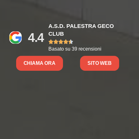
A.S.D. PALESTRA GECO
4.4
CLUB





Basato su 39 recensioni
CHIAMA ORA
SITO WEB