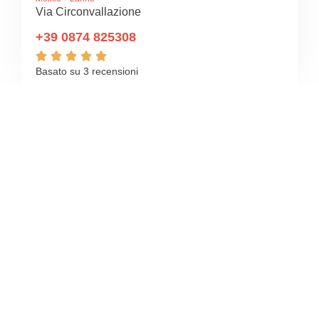
Via Circonvallazione
+39 0874 825308





Basato su 3 recensioni
4.8
/5
NEW FIT CAMPOBASSO
/
Molise
Larino
Via Console Minucio
+39 334 937 8628