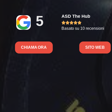
5
ASD The Hub





Basato su 10 recensioni
CHIAMA ORA
SITO WEB