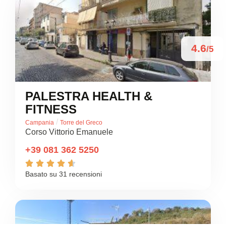
4.6
/5
PALESTRA HEALTH &
FITNESS
/
Campania
Torre del Greco
Corso Vittorio Emanuele
+39 081 362 5250





Basato su 31 recensioni