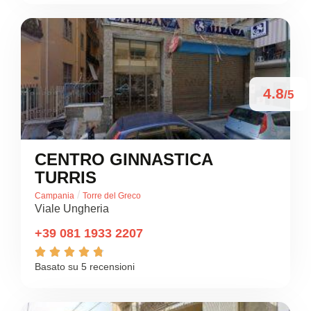
4.8
/5
CENTRO GINNASTICA
TURRIS
/
Campania
Torre del Greco
Viale Ungheria
+39 081 1933 2207





Basato su 5 recensioni