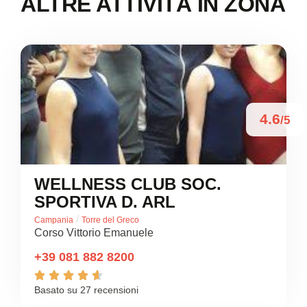
ALTRE ATTIVITÀ IN ZONA
4.6
/5
WELLNESS CLUB SOC.
SPORTIVA D. ARL
/
Campania
Torre del Greco
Corso Vittorio Emanuele
+39 081 882 8200





Basato su 27 recensioni