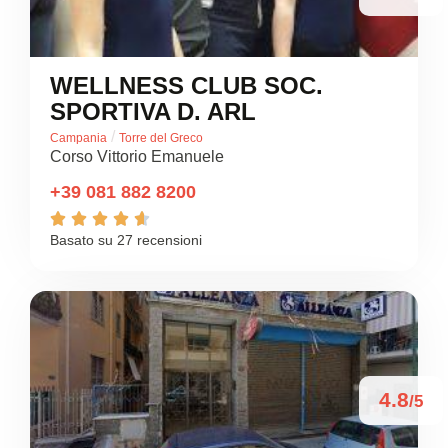
WELLNESS CLUB SOC.
SPORTIVA D. ARL
/
Campania
Torre del Greco
Corso Vittorio Emanuele
+39 081 882 8200





Basato su 27 recensioni
4.8
/5