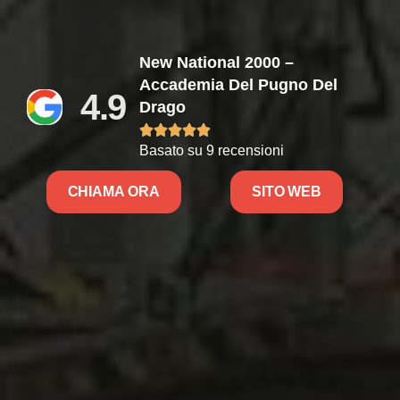
New National 2000 –
Accademia Del Pugno Del
4.9
Drago





Basato su 9 recensioni
CHIAMA ORA
SITO WEB