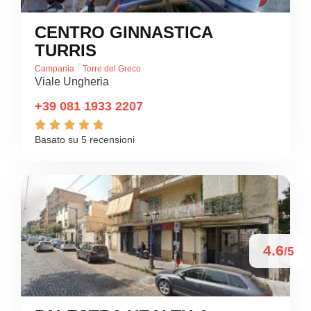
CENTRO GINNASTICA
TURRIS
/
Campania
Torre del Greco
Viale Ungheria
+39 081 1933 2207





Basato su 5 recensioni
4.6
/5