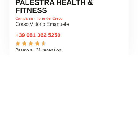
PALESTRA HEALTH &
FITNESS
/
Campania
Torre del Greco
Corso Vittorio Emanuele
+39 081 362 5250





Basato su 31 recensioni
3.2
/5
CENTRO SPORTIVO EDEN
/
Campania
Torre del Greco