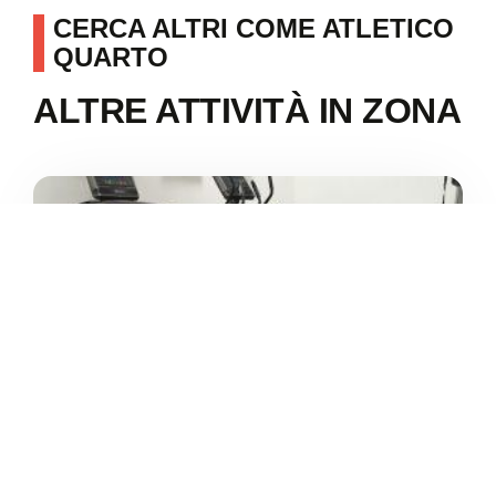
CERCA ALTRI COME ATLETICO
QUARTO
ALTRE ATTIVITÀ IN ZONA
4.4
/5
ATLETICO QUARTO
/
Emilia-Romagna
Quarto Inferiore
Via Badini
+39 351 907 1405