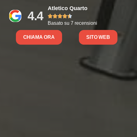
Atletico Quarto
4.4





Basato su 7 recensioni
CHIAMA ORA
SITO WEB