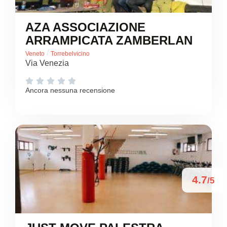
AZA ASSOCIAZIONE
ARRAMPICATA ZAMBERLAN
/
Veneto
Torrebelvicino
Via Venezia





Ancora nessuna recensione
4.7
/5