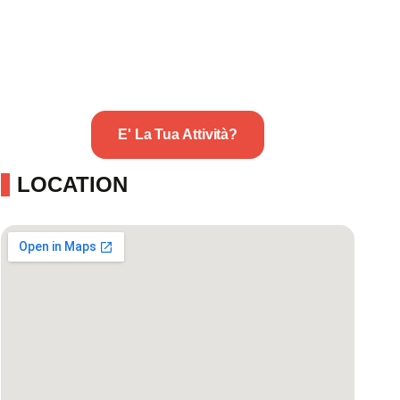
E' La Tua Attività?
LOCATION