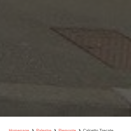
Homepage
Palestre
Piemonte
Calcetto Trecate