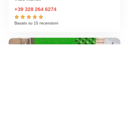
+39 328 264 6274





Basato su 15 recensioni
4.6
/5
MURODURO
/
Piemonte
Trecate
Corso Roma





Basato su 44 recensioni