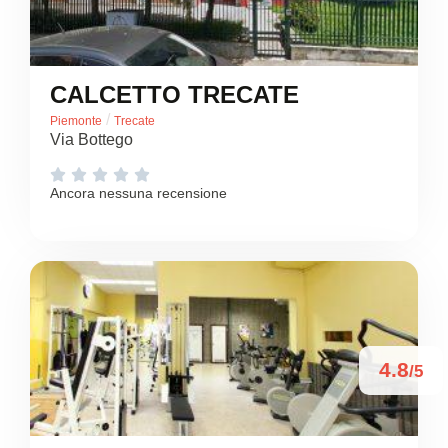
CALCETTO TRECATE
/
Piemonte
Trecate
Via Bottego





Ancora nessuna recensione
4.8
/5