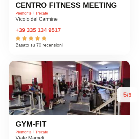
CENTRO FITNESS MEETING
/
Piemonte
Trecate
Vicolo del Carmine
+39 335 134 9517





Basato su 70 recensioni
5
/5
GYM-FIT
/
Piemonte
Trecate
Viale Mameli