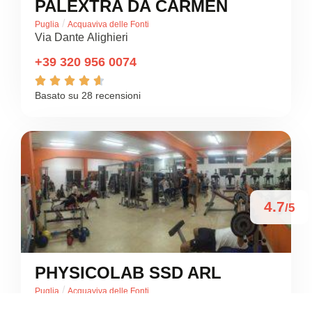
PALEXTRA DA CARMEN
/
Puglia
Acquaviva delle Fonti
Via Dante Alighieri
+39 320 956 0074





Basato su 28 recensioni
4.7
/5
PHYSICOLAB SSD ARL
/
Puglia
Acquaviva delle Fonti
Via per Sannicandro