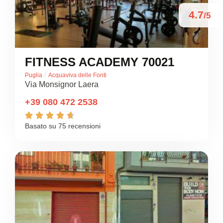
4.7
/5
FITNESS ACADEMY 70021
/
Puglia
Acquaviva delle Fonti
Via Monsignor Laera
+39 080 472 2538





Basato su 75 recensioni