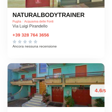
NATURALBODYTRAINER
/
Puglia
Acquaviva delle Fonti
Via Luigi Pirandello
+39 328 764 3656





Ancora nessuna recensione
4.6
/5