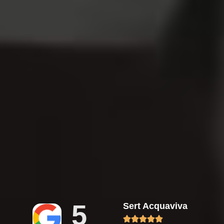
5
Sert Acquaviva




