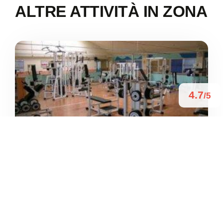
ALTRE ATTIVITÀ IN ZONA
4.7
/5
ACTIVA PALESTRA
/
Veneto
Villaverla
Via Alcide De Gasperi
+39 0445 350210





Basato su 44 recensioni