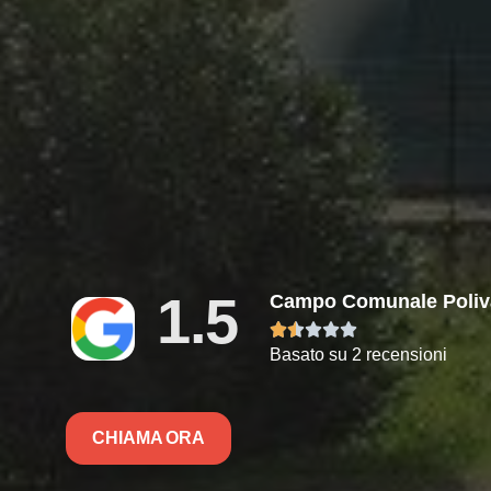
1.5
Campo Comunale Poliva





Basato su 2 recensioni
CHIAMA ORA