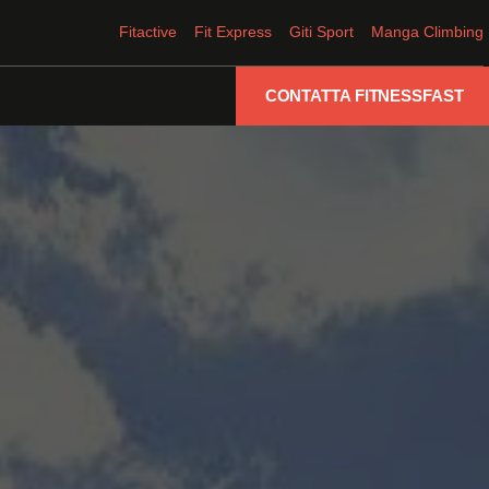
Fitactive
Fit Express
Giti Sport
Manga Climbing
CONTATTA FITNESSFAST