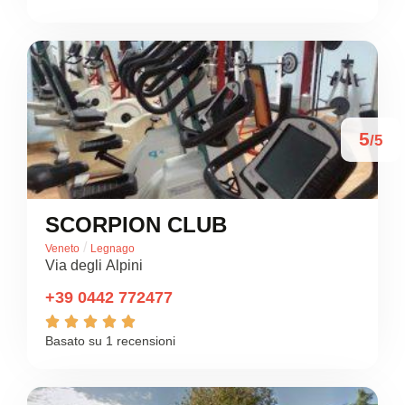
5
/5
SCORPION CLUB
/
Veneto
Legnago
Via degli Alpini
+39 0442 772477





Basato su 1 recensioni