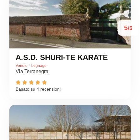
5
/5
A.S.D. SHURI-TE KARATE
/
Veneto
Legnago
Via Terranegra





Basato su 4 recensioni