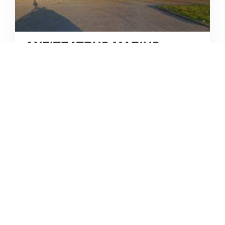
ANFITEATRUS MARIUS
SANDRINUS
/
Veneto
Legnago
Via Garbo





Ancora nessuna recensione
4.4
/5