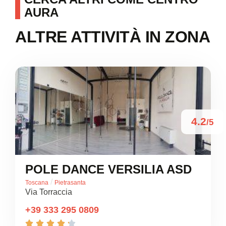
AURA
ALTRE ATTIVITÀ IN ZONA
4.2
/5
POLE DANCE VERSILIA ASD
/
Toscana
Pietrasanta
Via Torraccia
+39 333 295 0809




