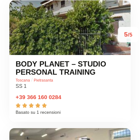
5
/5
BODY PLANET – STUDIO
PERSONAL TRAINING
/
Toscana
Pietrasanta
SS 1
+39 366 160 0284





Basato su 1 recensioni