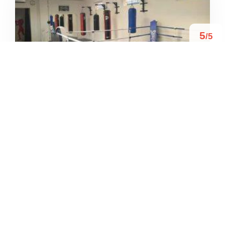
5
/5
BOXE PIETRASANTA
/
Toscana
Pietrasanta
Via G. Marconi
+39 328 572 9347





Basato su 2 recensioni