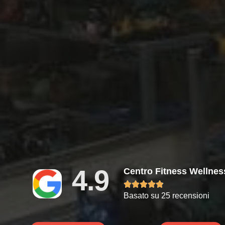
4.9
Centro Fitness Wellne





Basato su 25 recensioni