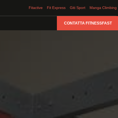
Fitactive
Fit Express
Giti Sport
Manga Climbing
CONTATTA FITNESSFAST