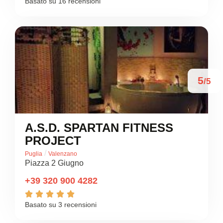
Basato su 16 recensioni
5
/5
A.S.D. SPARTAN FITNESS
PROJECT
/
Puglia
Valenzano
Piazza 2 Giugno
+39 320 900 4282





Basato su 3 recensioni