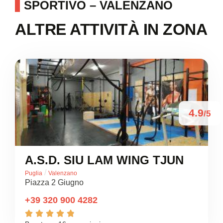
SPORTIVO – VALENZANO
ALTRE ATTIVITÀ IN ZONA
4.9
/5
A.S.D. SIU LAM WING TJUN
/
Puglia
Valenzano
Piazza 2 Giugno
+39 320 900 4282




