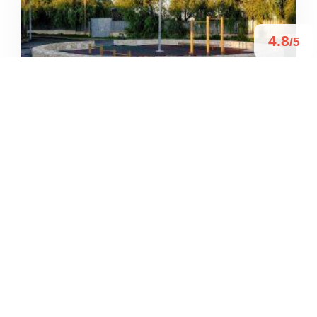
4.8
/5
AREA FITNESS OGNISSANTI
/
Puglia
Valenzano
Str. Capurso Ceglie





Basato su 9 recensioni
4.4
/5