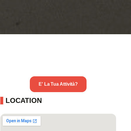
E' La Tua Attività?
LOCATION