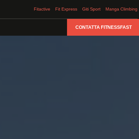
Fitactive
Fit Express
Giti Sport
Manga Climbing
CONTATTA FITNESSFAST