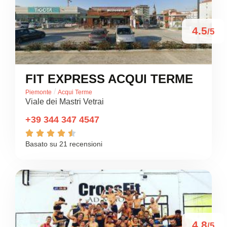
4.5
/5
FIT EXPRESS ACQUI TERME
/
Piemonte
Acqui Terme
Viale dei Mastri Vetrai
+39 344 347 4547





Basato su 21 recensioni
4.8
/5