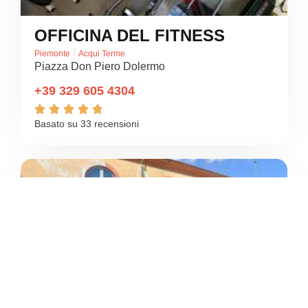
OFFICINA DEL FITNESS
/
Piemonte
Acqui Terme
Piazza Don Piero Dolermo
+39 329 605 4304





Basato su 33 recensioni
4.5
/5
PALESTRA COMUNALE