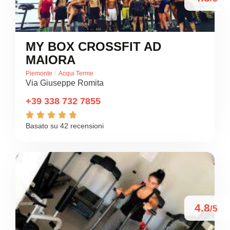
MY BOX CROSSFIT AD
MAIORA
/
Piemonte
Acqui Terme
Via Giuseppe Romita
+39 338 732 7855





Basato su 42 recensioni
4.8
/5