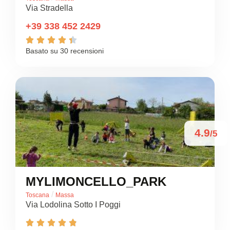
Via Stradella
+39 338 452 2429





Basato su 30 recensioni
4.9
/5
MYLIMONCELLO_PARK
/
Toscana
Massa
Via Lodolina Sotto I Poggi




