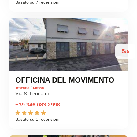
Basato su 7 recensioni
5
/5
OFFICINA DEL MOVIMENTO
/
Toscana
Massa
Via S. Leonardo
+39 346 083 2998





Basato su 1 recensioni