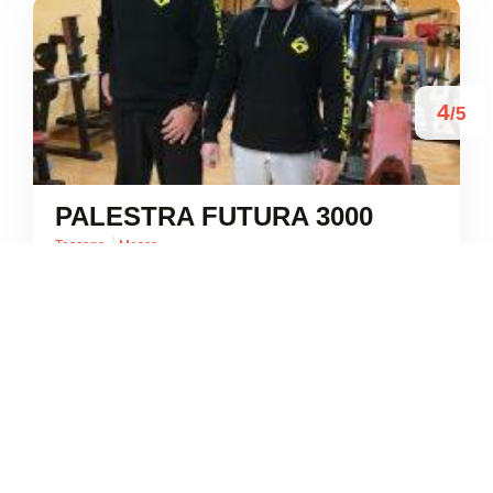
4
/5
PALESTRA FUTURA 3000
/
Toscana
Massa
Galleria Sanzio





Basato su 33 recensioni