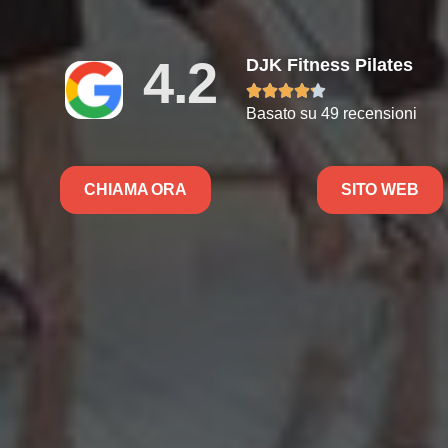
4.2
DJK Fitness Pilates





Basato su 49 recensioni
CHIAMA ORA
SITO WEB