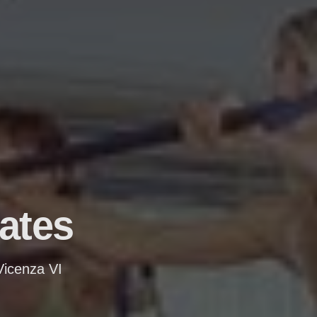
lates
Vicenza VI