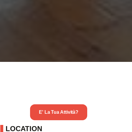
E' La Tua Attività?
LOCATION