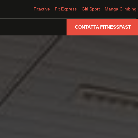
Fitactive
Fit Express
Giti Sport
Manga Climbing
CONTATTA FITNESSFAST