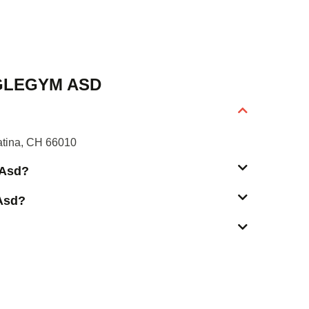
GLEGYM ASD
eatina, CH 66010
 Asd?
 Asd?