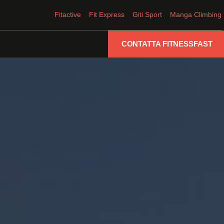
Fitactive
Fit Express
Giti Sport
Manga Climbing
CONTATTA FITNESSFAST