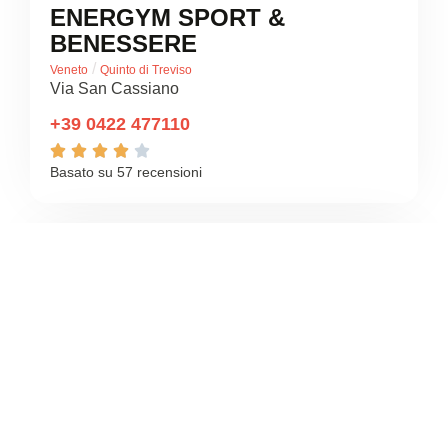
ENERGYM SPORT &
BENESSERE
/
Veneto
Quinto di Treviso
Via San Cassiano
+39 0422 477110





Basato su 57 recensioni
4.5
/5
MYGYM TREVISO